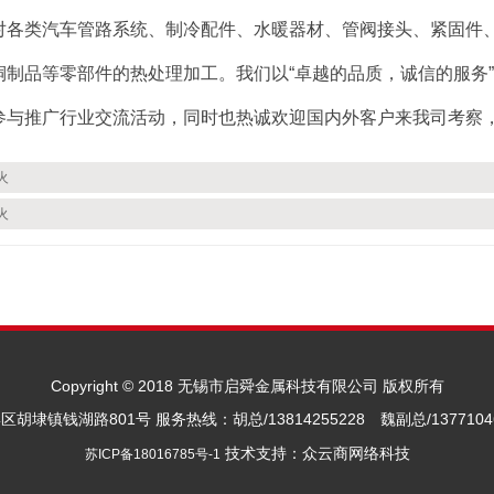
对各类汽车管路系统、制冷配件、水暖器材、管阀接头、紧固件、
制品等零部件的热处理加工。我们以“卓越的品质，诚信的服务”为
参与推广行业交流活动，同时也热诚欢迎国内外客户来我司考察
火
火
Copyright © 2018 无锡市启舜金属科技有限公司 版权所有
埭镇钱湖路801号 服务热线：胡总/13814255228 魏副总/13771046
技术支持：众云商网络科技
苏ICP备18016785号-1