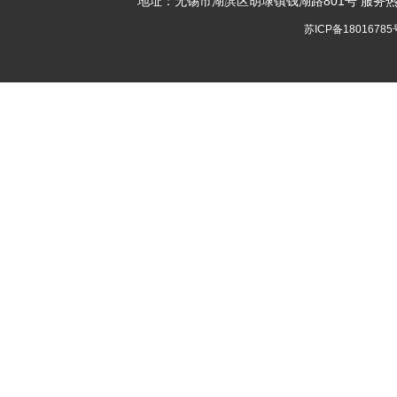
地址：无锡市湖滨区胡埭镇钱湖路801号 服务热线：胡总
苏ICP备18016785