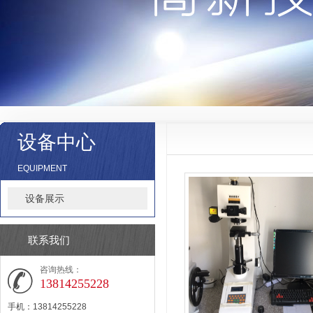
设备中心
EQUIPMENT
设备展示
联系我们
咨询热线：
13814255228
手机：13814255228