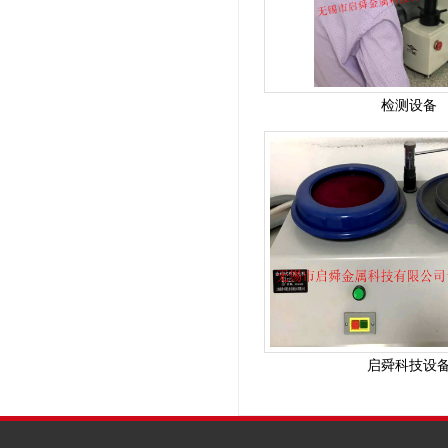
检测设备
启舜科技设