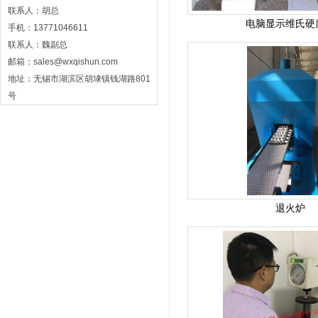
联系人：胡总
电脑显示维氏硬
手机：13771046611
联系人：魏副总
邮箱：
sales@wxqishun.com
地址：无锡市湖滨区胡埭镇钱湖路801
号
退火炉